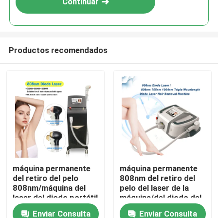
Continuar
Productos recomendados
Hogar
máquina permanente
máquina permanente
del retiro del pelo
808nm del retiro del
Productos
808nm/máquina del
pelo del laser de la
laser del diodo portátil
máquina/del diodo del
retiro del pelo 808nm
Enviar Consulta
Enviar Consulta
Videos