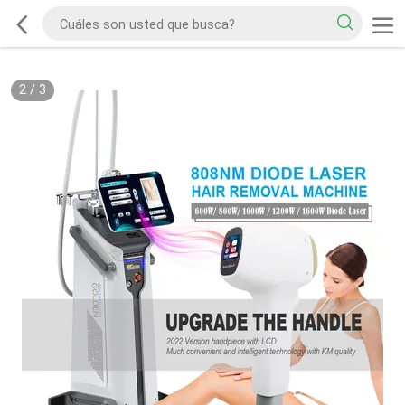
2
/
3