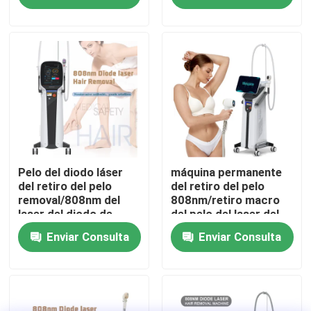
VR Show
Sobre nosotros
Viaje de la fábrica
Control de calidad
Pelo del diodo láser
máquina permanente
del retiro del pelo
del retiro del pelo
removal/808nm del
808nm/retiro macro
laser del diodo de
del pelo del laser del
Éntrenos en contacto con
Pekín
diodo del canal
Enviar Consulta
Enviar Consulta
Noticias
Pida una cita