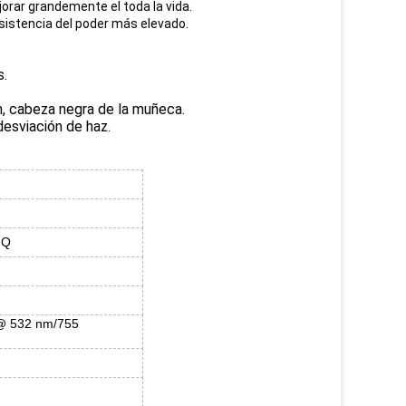
rar grandemente el toda la vida.
resistencia del poder más elevado.
s.
m, cabeza negra de la muñeca.
 desviación de haz.
 Q
@ 532 nm/755