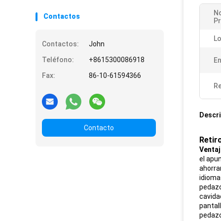
N
Contactos
P
Lo
Contactos:
John
Teléfono:
+8615300086918
En
Fax:
86-10-61594366
Re
Descri
Contacto
Retir
Ventaj
el apun
ahorra
idiomas
pedazo
cavidad
pantall
pedazo