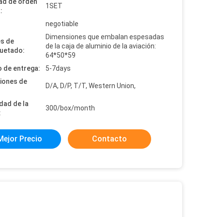
ad de orden
1SET
:
:
negotiable
Dimensiones que embalan espesadas
es de
de la caja de aluminio de la aviación:
uetado:
64*50*59
 de entrega:
5-7days
iones de
D/A, D/P, T/T, Western Union,
dad de la
300/box/month
:
Mejor Precio
Contacto