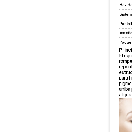
Haz d
Sistem
Pantal
Tamaño
Paque
Princ
El equ
romper
repent
estruc
para h
pigmen
arriba
aliger