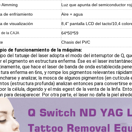
e Aimming
Luz que apunta del semiconductor roj
a de enfriamiento
Aire + agua
la de visualización
8,4" pantalla LCD del tacto/10,4 color
64*50*59
 de la CAJA
te
Chasis del PVC
ipio de funcionamiento de la máquina:
ipo del tatuaje del laser adopta el modo del interruptor de Q, q
 el pigmento en estructura enferma. Ése es el laser instantáneo 
inamente, que hace el laser de banda de onda establecida penet
tura enferma en 6ns, y rompe los pigmentos relevantes rápidam
incharse y analizar, la mosca de algunos pigmentos (en cutícula
tos (estructura profunda) analizan entonces para convertirse e
 por la célula, digerido y el más egest de la venta de la linfa. 
an para desaparecer. Por otra parte, el laser no daña la piel alred