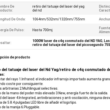
ombre De
retiro del tatuaje del laser del yag
Distin
roducto:
del nd
Caract
ngitud De Onda:
1064nm/532nm/1320nm/755nm
Anchur
Fuente
ergía De Pulso:
Hasta 700mj
Alimen
1000W laser de c4q conmutado del ND YAG
,
Las
saltar:
retiro del tatuaje del laser del picosegundo 7
pción de producto
o del tatuaje del laser del Nd Yag/retiro de c4q conmutado de
as:
tar del rayo 1.Infrared: el indicador infrarrojo importado aumenta gran
ndo coste por consiguiente.
 arbitrarias 2.Multilingual selectivas.
 de la mano del poder más elevado 3.New, energía fuerte de la salida.
 del laser 4.Integrated, antivibraciones y anti-oscilación, ninguna des
a de 5.8.4 pulgadas LED libre de añadir el logotipo.
 de la manija 6.Pluggable.