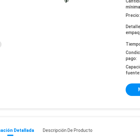
Cantid
mínima
Precio
Detall
empaq
Tiempo
Condic
pago:
Capaci
fuente
ación Detallada
Descripción De Producto