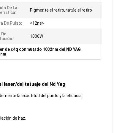
ción De La
Pigmente el retiro, tatúe el retiro
erística:
a De Pulso:
<12ns>
 De
1000W
tación:
er de c4q conmutado 1032nm del ND YAG
,
55nm
l laser/del tatuaje del Nd Yag
demente la exactitud del punto y la eficacia,
viación de haz.