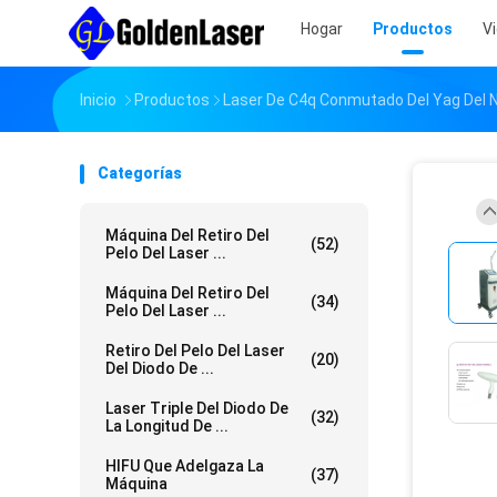
Hogar
Productos
V
Inicio
Productos
Laser De C4q Conmutado Del Yag Del 
Categorías
Máquina Del Retiro Del
(52)
Pelo Del Laser ...
Máquina Del Retiro Del
(34)
Pelo Del Laser ...
Retiro Del Pelo Del Laser
(20)
Del Diodo De ...
Laser Triple Del Diodo De
(32)
La Longitud De ...
HIFU Que Adelgaza La
(37)
Máquina