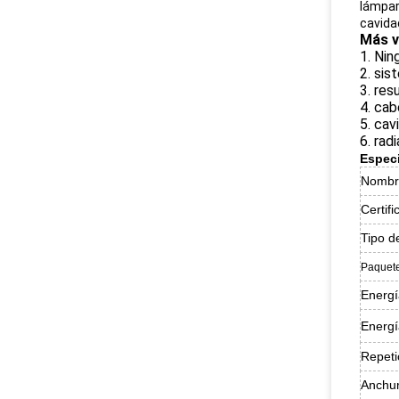
lámpar
cavidad
Más v
1. Nin
2. sis
3. res
4. cab
5. cav
6. rad
Especi
Nombre
Certifi
Tipo de
Paquet
Energí
Energí
Repeti
Anchur