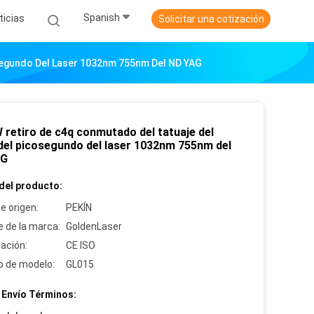
Spanish
ticias
Solicitar una cotización
segundo Del Laser 1032nm 755nm Del ND YAG
 retiro de c4q conmutado del tatuaje del
 del picosegundo del laser 1032nm 755nm del
AG
del producto:
e origen:
PEKÍN
 de la marca:
GoldenLaser
cación:
CE ISO
 de modelo:
GL015
 Envío Términos: