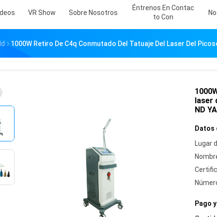
Éntrenos En Contac
ideos
VR Show
Sobre Nosotros
No
To Con
Nd
1000W Retiro De C4q Conmutado Del Tatuaje Del Laser Del Pico
1000W
laser
ND Y
Datos 
Lugar d
Nombre
Certifi
Número
Pago y