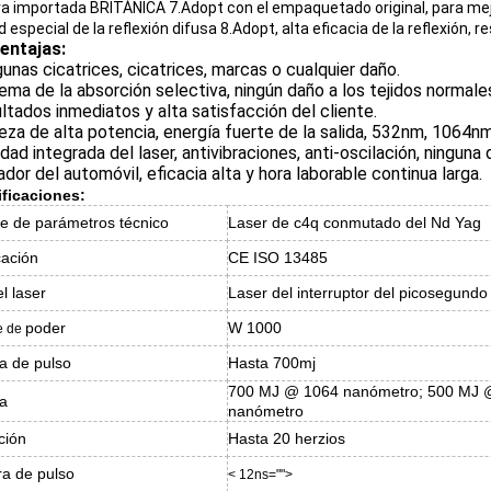
a importada BRITÁNICA 7.Adopt con el empaquetado original, para mejo
 especial de la reflexión difusa 8.Adopt, alta eficacia de la reflexión, 
entajas:
gunas cicatrices, cicatrices, marcas o cualquier daño.
tema de la absorción selectiva, ningún daño a los tejidos normale
ultados inmediatos y alta satisfacción del cliente.
eza de alta potencia, energía fuerte de la salida, 532nm, 1064n
idad integrada del laser, antivibraciones, anti-oscilación, ninguna
iador del automóvil, eficacia alta y hora laborable continua larga.
ficaciones:
 de parámetros técnico
Laser de c4q conmutado del Nd Yag
cación
CE ISO 13485
l laser
Laser del interruptor del picosegundo
poder
W 1000
e
de
a de pulso
Hasta 700mj
700 MJ @ 1064 nanómetro; 500 MJ 
a
nanómetro
ción
Hasta 20 herzios
a de pulso
< 12ns="">