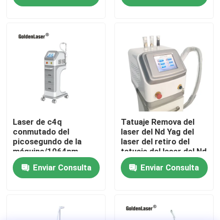
VR Show
Sobre nosotros
Viaje de la fábrica
Control de calidad
Laser de c4q
Tatuaje Remova del
conmutado del
laser del Nd Yag del
picosegundo de la
laser del retiro del
máquina/1064nm
tatuaje del laser del Nd
Éntrenos en contacto con
532nm del retiro del
Yag del interruptor de
Enviar Consulta
Enviar Consulta
tatuaje del laser del Nd
Q
Yag
Noticias
Pida una cita