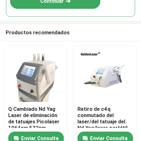
Continuar
Productos recomendados
Hogar
Q Cambiado Nd Yag
Retiro de c4q
Laser de eliminación
conmutado del
Productos
de tatuajes Picolaser
laser/del tatuaje del
1064nm 532nm
Nd Yag/laser portátil
del Nd Yag del
Enviar Consulta
Enviar Consulta
Videos
interruptor de Q