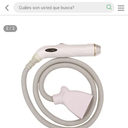
2
/
2