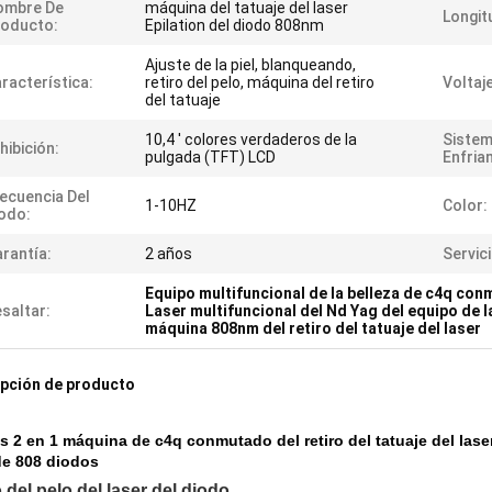
ombre De
máquina del tatuaje del laser
Longit
roducto:
Epilation del diodo 808nm
Ajuste de la piel, blanqueando,
racterística:
retiro del pelo, máquina del retiro
Voltaje
del tatuaje
10,4 ' colores verdaderos de la
Sistem
hibición:
pulgada (TFT) LCD
Enfria
ecuencia Del
1-10HZ
Color:
odo:
rantía:
2 años
Servic
Equipo multifuncional de la belleza de c4q co
saltar:
Laser multifuncional del Nd Yag del equipo de l
máquina 808nm del retiro del tatuaje del laser
pción de producto
 2 en 1 máquina de c4q conmutado del retiro del tatuaje del laser
de 808 diodos
 del pelo del laser del diodo