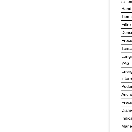
siste
Hand
Tiemp
Filtr
Densi
Frec
Tamañ
Longi
YAG
Energ
inter
Poder
Anchu
Frecu
Diáme
Indic
Maner