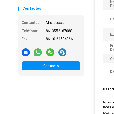
N
P
Contactos
Ca
Contactos:
Mrs. Jessie
Teléfono:
8613552167088
Ex
Fax:
86-10-61594366
Fr
Di
Ga
Contacto
Re
Descri
Nuevos
laser 
Retiro