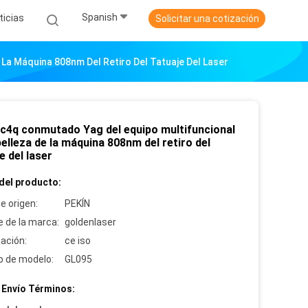
Spanish
ticias
Solicitar una cotización
La Máquina 808nm Del Retiro Del Tatuaje Del Laser
 c4q conmutado Yag del equipo multifuncional
belleza de la máquina 808nm del retiro del
e del laser
del producto:
e origen:
PEKÍN
 de la marca:
goldenlaser
cación:
ce iso
 de modelo:
GL095
 Envío Términos: