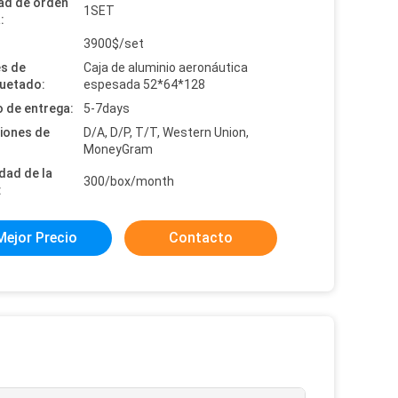
ad de orden
1SET
:
:
3900$/set
es de
Caja de aluminio aeronáutica
uetado:
espesada 52*64*128
 de entrega:
5-7days
iones de
D/A, D/P, T/T, Western Union,
MoneyGram
dad de la
300/box/month
:
Mejor Precio
Contacto