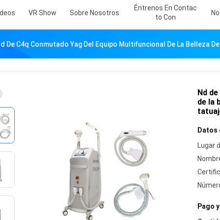
Éntrenos En Contac
ideos
VR Show
Sobre Nosotros
No
To Con
d De C4q Conmutado Yag Del Equipo Multifuncional De La Belleza De 
Nd de
de la 
tatuaj
Datos 
Lugar d
Nombre
Certifi
Número
Pago y