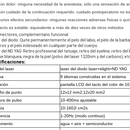
gún dolor: ninguna necesidad de la anestesia, sólo una sensación de ar
gún cuidado de la continuación requerido: cuidado postoperatorio no es
gunos efectos secundarios: ningunas reacciones adversas físicas o quí
efecto es estable: equivalente a más de diez veces de otros métodos
nectores, complementario funcional
r del diodo: Quite permanentemente el pelo del labio, el pelo de la barba, 
os y el pelo indeseado en cualquier parte del cuerpo.
r del ND YAG: Retiro profesional del tatuaje, retiro del eyeline, retiro d
e blanquea, negra de la piel (polvo del laser 1320nm y del carbono), etc
ificaciones:
del laser
laser del diodo laser+elight+ND YAG
ua
8 idiomas construidas en el sistema
ición
pantalla LCD del tacto del color de 1
ño de punto
12x12 mm2,12x20 mm2
ra de pulso
10-400ms ajustable
ía
10-160J/ cm2s
encia
1-20Hz (modo continuo)
amiento
agua + aire + semiconductor