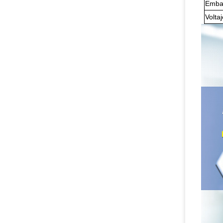
Emba
Volta