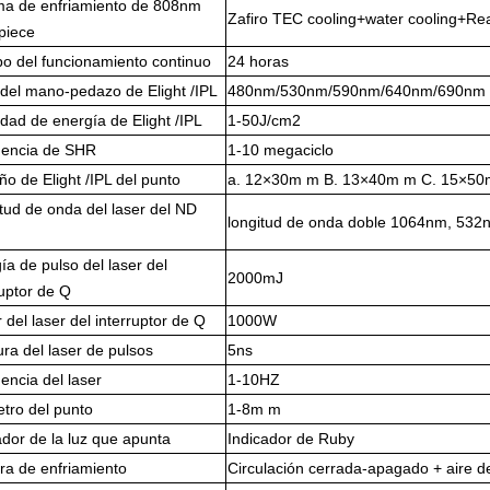
ma de enfriamiento de 808nm
Zafiro TEC cooling+water cooling+Re
piece
o del funcionamiento continuo
24 horas
o del mano-pedazo de Elight /IPL
480nm/530nm/590nm/640nm/690nm
dad de energía de Elight /IPL
1-50J/cm2
uencia de SHR
1-10 megaciclo
o de Elight /IPL del punto
a. 12×30m m B. 13×40m m C. 15×5
tud de onda del laser del ND
longitud de onda doble 1064nm, 532
ía de pulso del laser del
2000mJ
ruptor de Q
 del laser del interruptor de Q
1000W
ra del laser de pulsos
5ns
encia del laser
1-10HZ
tro del punto
1-8m m
ador de la luz que apunta
Indicador de Ruby
a de enfriamiento
Circulación cerrada-apagado + aire d