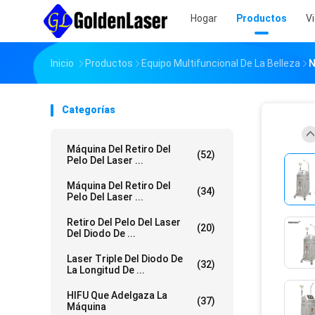
Hogar
Productos
V
Inicio
Productos
Equipo Multifuncional De La Belleza
N
Categorías
Máquina Del Retiro Del
(52)
Pelo Del Laser ...
Máquina Del Retiro Del
(34)
Pelo Del Laser ...
Retiro Del Pelo Del Laser
(20)
Del Diodo De ...
Laser Triple Del Diodo De
(32)
La Longitud De ...
HIFU Que Adelgaza La
(37)
Máquina