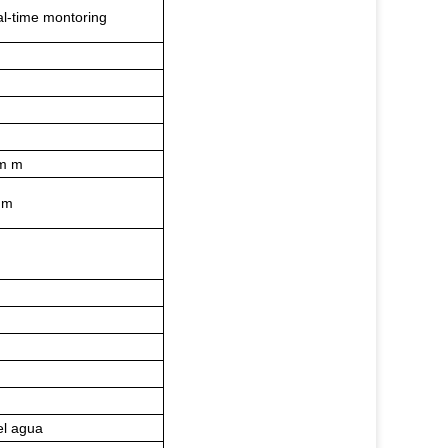
al-time montoring
0m m
nm
el agua