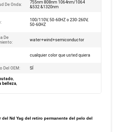
755nm 808nm 1064nm/1064
ud De Onda:
&532 &1320nm
100/110V, 50-60HZ o 230-260V,
:
50-60HZ
a De
water+wind+semiconductor
miento:
cualquier color que usted quiera
io Del OEM:
SÍ
nmutado
,
a belleza
,
 del Nd Yag del retiro permanente del pelo del