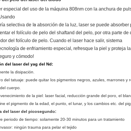
er especial del uso de la máquina 808nm con la anchura de puls
 Usando
la
ría selectiva de
absorción de la luz, laser se puede absorber 
entar el folículo de pelo del shaftand del pelo, por otra parte de 
dor del folículo de pelo. Cuando el laser hace salir, sistema
ecnología de enfriamiento especial, refresque la piel y proteja l
eguro y cómodo!
n del laser del yag del Nd:
ente la disipación.
ro del tatuaje: puede quitar los pigmentos negros, azules, marrones y rojo
 del cuerpo.
venecimiento de la piel: laser facial, reducción grande del poro, el bla
ine el pigmento de la edad, el punto, el lunar, y los cambios etc. del pi
a del laser del picosegundo:
e periodo de tiempo: solamente 20-30 minutos para un tratamiento
nvasor: ningún trauma para pelar el tejido