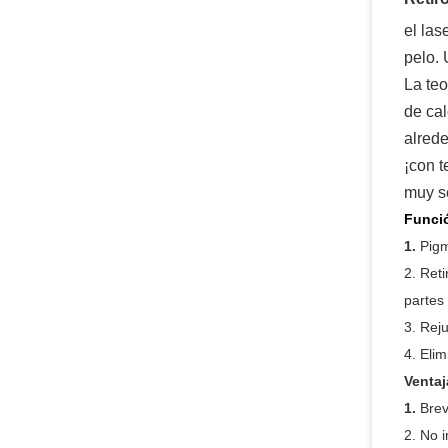
el las
pelo.
La teo
de cal
alrede
¡con t
muy s
Funció
1.
Pigm
2. Reti
partes
3. Reju
4. Elim
Ventaj
1.
Brev
2. No i