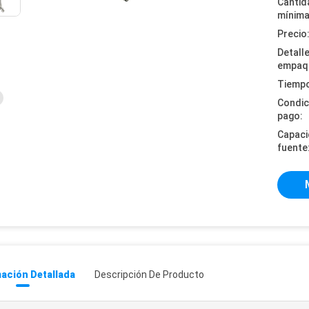
Cantid
mínima
Precio
Detall
empaq
Tiempo
Condic
pago:
Capaci
fuente
ación Detallada
Descripción De Producto