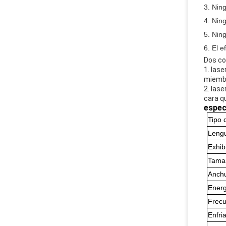
3. Nin
4. Nin
5. Nin
6. El 
Dos co
1. lase
miembr
2. lase
cara qu
espec
Tipo 
Leng
Exhib
Tama
Anchu
Energ
Frecu
Enfri